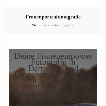
Frauenportraitfotografie
Start
/
Frauenportraitfotografie
Deine Frauenempower
Fotografin in
Darmstadt und
Umgebung. Ich nehme
mir Zeit Deine
Weiblichkeit und
Persönlichkeit in Szene
zu setzen an einem
wunderschönen Ort in