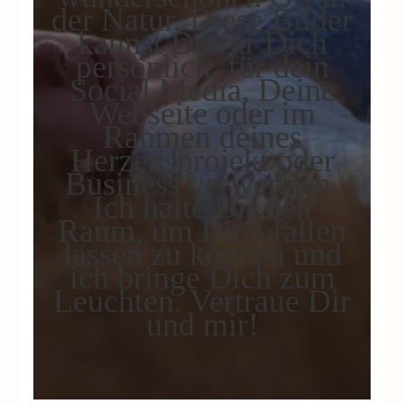
der Natur. Diese Bilder
kannst Du für Dich
persönlich, für dein
Social Media, Deine
Webseite oder im
Rahmen deines
Herzensprojekt oder
Business verwenden.
Ich halte Dir den
Raum, um Dich fallen
lassen zu können und
ich bringe Dich zum
Leuchten. Vertraue Dir
und mir!