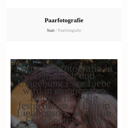
Paarfotografie
Start
/
Paarfotografie
Deine Paarfotografin in
Darmstadt und
Umgebung Eure Liebe
wird in emotionalen
Bildern für ewig
festgehalten an Eurem
Lieblingsort. Sei es ein
Fotoshooting After
Wedding ,